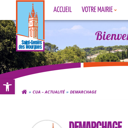
Aller
ACCUEIL
VOTRE MAIRIE
au
contenu
Bienve
Bienve
Bienve
Ouvrir la barre d’outils
CUA – ACTUALITÉ
DEMARCHAGE
DEMARCHAGE