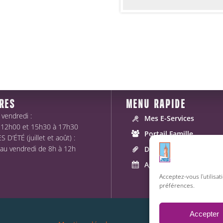
RES
MENU RAPIDE
 vendredi :
Mes E-Services
 12h00 et 15h30 à 17h30
Portail Famille
 D’ÉTÉ (juillet et août) :
 au vendredi de 8h à 12h
Démarches
Agenda
Acceptez-vous l'utilisat
préférences.
Accepter