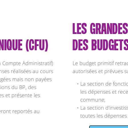
LES GRANDES
NIQUE (CFU)
DES BUDGETS
 Compte Administratif)
Le budget primitif retr
nses réalisées au cours
autorisées et prévues su
gagées mais non payées
La section de fonct
isions du BP, des
les dépenses et rece
es et présente les
commune,
La section d’invest
seront reportés au
toutes les dépenses