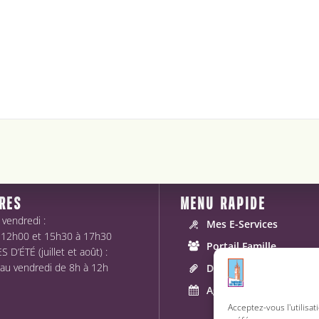
RES
MENU RAPIDE
 vendredi :
Mes E-Services
 12h00 et 15h30 à 17h30
Portail Famille
 D’ÉTÉ (juillet et août) :
 au vendredi de 8h à 12h
Démarches
Agenda
Acceptez-vous l'utilisat