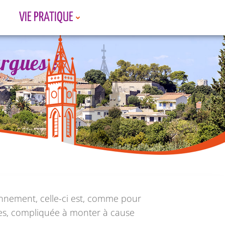
VIE PRATIQUE
rgues !
rgues !
rgues !
onnement, celle-ci est, comme pour
, compliquée à monter à cause