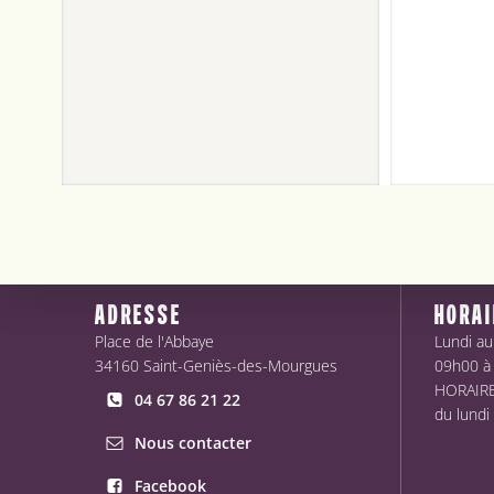
ADRESSE
HORAI
Place de l'Abbaye
Lundi au
34160 Saint-Geniès-des-Mourgues
09h00 à
HORAIRES
04 67 86 21 22
du lundi
Nous contacter
Facebook