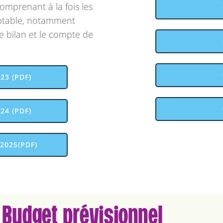
mprenant à la fois les
mptable, notamment
 le bilan et le compte de
23 (PDF)
24 (PDF)
2025(PDF)
 Budget prévisionnel