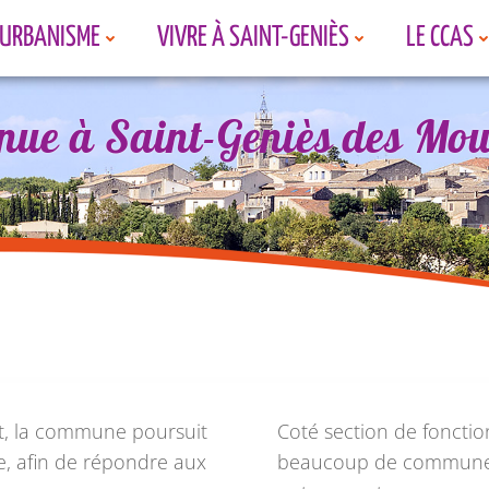
URBANISME
VIVRE À SAINT-GENIÈS
LE CCAS
nue à Saint-Geniès des Mou
nue à Saint-Geniès des Mou
nue à Saint-Geniès des Mou
nt, la commune poursuit
Coté section de foncti
age, afin de répondre aux
beaucoup de communes