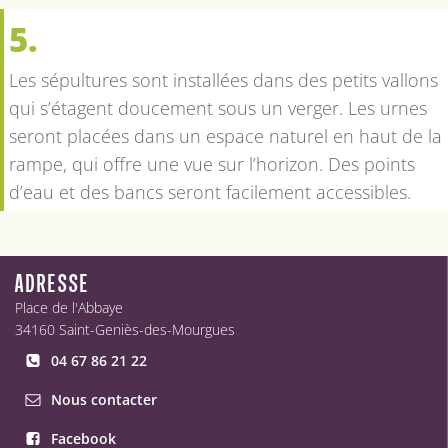
5.
Les sépultures sont installées dans des petits vallons
qui s’étagent doucement sous un verger. Les urnes
seront placées dans un espace naturel en haut de la
rampe, qui offre une vue sur l’horizon. Des points
d’eau et des bancs seront facilement accessibles.
ADRESSE
Place de l'Abbaye
34160 Saint-Geniès-des-Mourgues
04 67 86 21 22
Nous contacter
Facebook