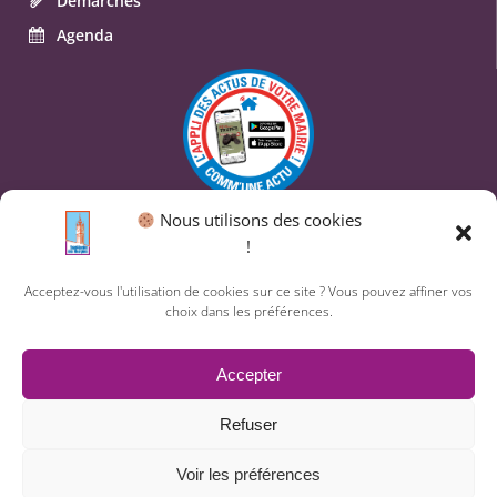
Démarches
Agenda
Nous utilisons des cookies
© 2026 Commune de Saint-Geniès-des-Mourgues.
!
Un service proposé par
Comm'un Site
Acceptez-vous l'utilisation de cookies sur ce site ? Vous pouvez affiner vos
choix dans les préférences.
Mentions légales
Accepter
Politique des cookies
Refuser
Voir les préférences