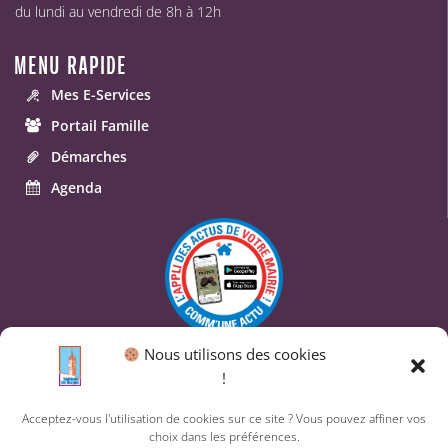
du lundi au vendredi de 8h à 12h
MENU RAPIDE
Mes E-Services
Portail Famille
Démarches
Agenda
Nous utilisons des cookies
© 2026 Commune de Saint-Geniès-des-Mourgues.
!
Un service proposé par
Comm'un Site
Acceptez-vous l'utilisation de cookies sur ce site ? Vous pouvez affiner vos
choix dans les préférences.