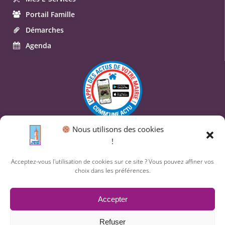
Portail Famille
Démarches
Agenda
Nous utilisons des cookies
© 2026 Commune de Saint-Geniès-des-Mourgues.
!
Un service proposé par
Comm'un Site
Acceptez-vous l'utilisation de cookies sur ce site ? Vous pouvez affiner vos
choix dans les préférences.
Mentions légales
Accepter
Politique des cookies
Refuser