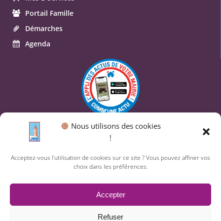
Portail Famille
Démarches
Agenda
Nous utilisons des cookies
© 2026 Commune de Saint-Geniès-des-Mourgues.
!
Un service proposé par
Comm'un Site
Acceptez-vous l'utilisation de cookies sur ce site ? Vous pouvez affiner vos
choix dans les préférences.
Mentions légales
Accepter
Politique des cookies
Refuser