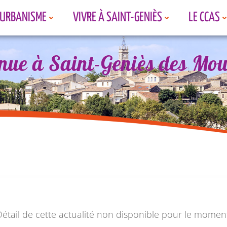
URBANISME
VIVRE À SAINT-GENIÈS
LE CCAS
nue à Saint-Geniès des Mou
nue à Saint-Geniès des Mou
nue à Saint-Geniès des Mou
étail de cette actualité non disponible pour le momen