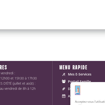
RES
MENU RAPIDE
 vendredi :
Mes E-Services
 12h00 et 15h30 à 17h30
Portail Famille
 D’ÉTÉ (juillet et août) :
 au vendredi de 8h à 12h
Démarches
Agenda
Acceptez-vous l'utilisat