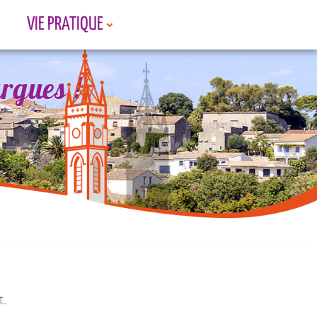
VIE PRATIQUE
rgues !
rgues !
rgues !
t.