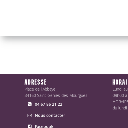
ADRESSE
HORAI
Place de l'Abbaye
Lundi au
34160 Saint-Geniès-des-Mourgues
09h00 à
HORAIRES
04 67 86 21 22
du lundi
Nous contacter
Facebook