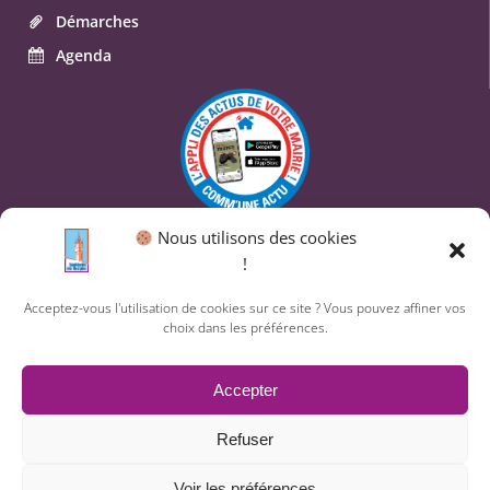
Démarches
Agenda
Nous utilisons des cookies
© 2026 Commune de Saint-Geniès-des-Mourgues.
!
Un service proposé par
Comm'un Site
Acceptez-vous l'utilisation de cookies sur ce site ? Vous pouvez affiner vos
choix dans les préférences.
Mentions légales
Accepter
Politique des cookies
Refuser
Voir les préférences