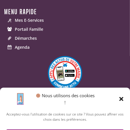
MENU RAPIDE
Mes E-Services
Portail Famille
Démarches
Agenda
Nous utilisons des cookies
© 2026 Commune de Saint-Geniès-des-Mourgues.
!
Un service proposé par
Comm'un Site
Acceptez-vous l'utilisation de cookies sur ce site ? Vous pouvez affiner vos
choix dans les préférences.
Mentions légales